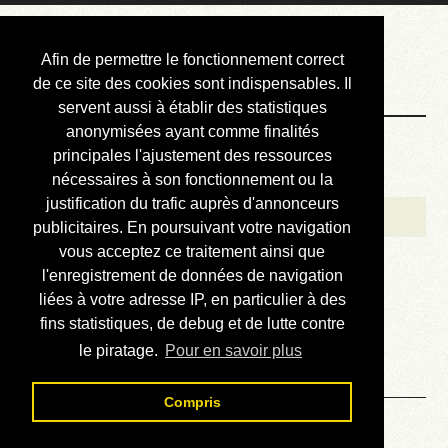
Courbis, « LE »
Afin de permettre le fonctionnement correct
Blog Officiel
de ce site des cookies sont indispensables. Il
servent aussi à établir des statistiques
anonymisées ayant comme finalités
Bienvenue
principales l'ajustement des ressources
Réalisations
nécessaires à son fonctionnement ou la
justification du trafic auprès d'annonceurs
Divers (et d’été)
publicitaires. En poursuivant votre navigation
vous acceptez ce traitement ainsi que
Annonces
l'enregistrement de données de navigation
Liens externes
liées à votre adresse IP, en particulier à des
fins statistiques, de debug et de lutte contre
Téléchargement
le piratage.
Pour en savoir plus
Contact
Compris
Solution du sudoku No 387