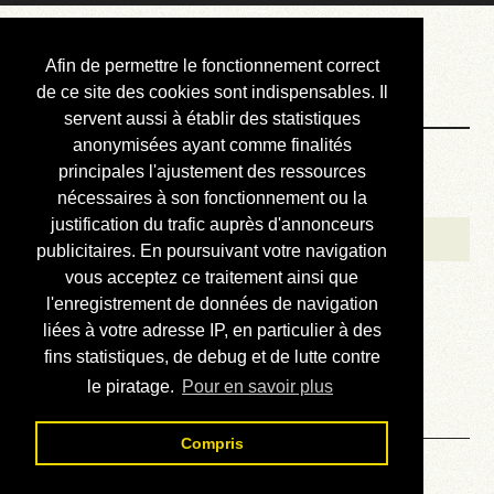
Courbis, « LE »
Afin de permettre le fonctionnement correct
Blog Officiel
de ce site des cookies sont indispensables. Il
servent aussi à établir des statistiques
anonymisées ayant comme finalités
Bienvenue
principales l'ajustement des ressources
Réalisations
nécessaires à son fonctionnement ou la
justification du trafic auprès d'annonceurs
Divers (et d’été)
publicitaires. En poursuivant votre navigation
vous acceptez ce traitement ainsi que
Annonces
l'enregistrement de données de navigation
Liens externes
liées à votre adresse IP, en particulier à des
fins statistiques, de debug et de lutte contre
Téléchargement
le piratage.
Pour en savoir plus
Contact
Compris
Solution du sudoku No 389