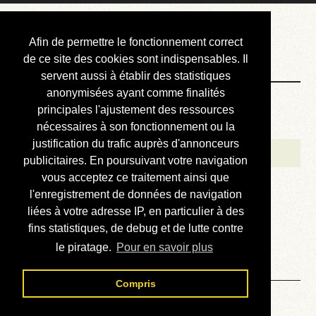
Courbis, « LE »
Afin de permettre le fonctionnement correct
Blog Officiel
de ce site des cookies sont indispensables. Il
servent aussi à établir des statistiques
anonymisées ayant comme finalités
Bienvenue
principales l'ajustement des ressources
Réalisations
nécessaires à son fonctionnement ou la
justification du trafic auprès d'annonceurs
Divers (et d’été)
publicitaires. En poursuivant votre navigation
vous acceptez ce traitement ainsi que
Annonces
l'enregistrement de données de navigation
Liens externes
liées à votre adresse IP, en particulier à des
fins statistiques, de debug et de lutte contre
Téléchargement
le piratage.
Pour en savoir plus
Contact
Compris
Solution du sudoku No 393