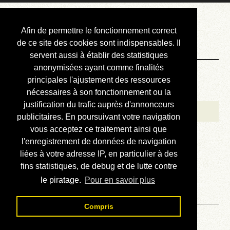
Courbis, « LE »
Afin de permettre le fonctionnement correct
Blog Officiel
de ce site des cookies sont indispensables. Il
servent aussi à établir des statistiques
anonymisées ayant comme finalités
Bienvenue
principales l'ajustement des ressources
Réalisations
nécessaires à son fonctionnement ou la
justification du trafic auprès d'annonceurs
Divers (et d’été)
publicitaires. En poursuivant votre navigation
vous acceptez ce traitement ainsi que
Annonces
l'enregistrement de données de navigation
Liens externes
liées à votre adresse IP, en particulier à des
fins statistiques, de debug et de lutte contre
Téléchargement
le piratage.
Pour en savoir plus
Contact
Compris
Solution du sudoku No 423