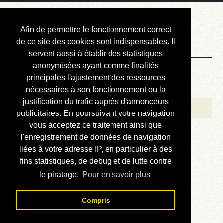
Courbis, « LE »
Afin de permettre le fonctionnement correct
Blog Officiel
de ce site des cookies sont indispensables. Il
servent aussi à établir des statistiques
anonymisées ayant comme finalités
Bienvenue
principales l'ajustement des ressources
Réalisations
nécessaires à son fonctionnement ou la
justification du trafic auprès d'annonceurs
Divers (et d’été)
publicitaires. En poursuivant votre navigation
vous acceptez ce traitement ainsi que
Annonces
l'enregistrement de données de navigation
Liens externes
liées à votre adresse IP, en particulier à des
fins statistiques, de debug et de lutte contre
Téléchargement
le piratage.
Pour en savoir plus
Contact
Compris
Solution du sudoku No 425