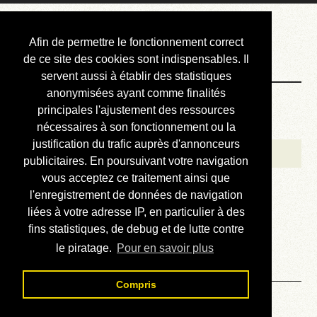
Courbis, « LE »
Afin de permettre le fonctionnement correct
Blog Officiel
de ce site des cookies sont indispensables. Il
servent aussi à établir des statistiques
anonymisées ayant comme finalités
Bienvenue
principales l'ajustement des ressources
Réalisations
nécessaires à son fonctionnement ou la
justification du trafic auprès d'annonceurs
Divers (et d’été)
publicitaires. En poursuivant votre navigation
vous acceptez ce traitement ainsi que
Annonces
l'enregistrement de données de navigation
Liens externes
liées à votre adresse IP, en particulier à des
fins statistiques, de debug et de lutte contre
Téléchargement
le piratage.
Pour en savoir plus
Contact
Compris
Solution du sudoku No 427