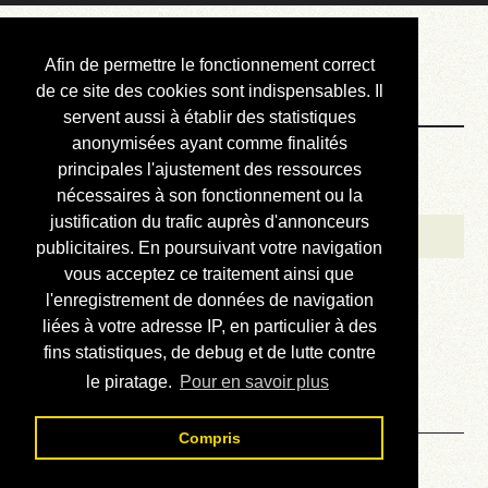
Courbis, « LE »
Afin de permettre le fonctionnement correct
Blog Officiel
de ce site des cookies sont indispensables. Il
servent aussi à établir des statistiques
anonymisées ayant comme finalités
Bienvenue
principales l'ajustement des ressources
Réalisations
nécessaires à son fonctionnement ou la
justification du trafic auprès d'annonceurs
Divers (et d’été)
publicitaires. En poursuivant votre navigation
vous acceptez ce traitement ainsi que
Annonces
l'enregistrement de données de navigation
Liens externes
liées à votre adresse IP, en particulier à des
fins statistiques, de debug et de lutte contre
Téléchargement
le piratage.
Pour en savoir plus
Contact
Compris
Solution du sudoku No 43