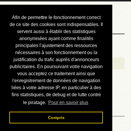
Courbis, « LE »
Afin de permettre le fonctionnement correct
Blog Officiel
de ce site des cookies sont indispensables. Il
servent aussi à établir des statistiques
anonymisées ayant comme finalités
Bienvenue
principales l'ajustement des ressources
Réalisations
nécessaires à son fonctionnement ou la
justification du trafic auprès d'annonceurs
Divers (et d’été)
publicitaires. En poursuivant votre navigation
vous acceptez ce traitement ainsi que
Annonces
l'enregistrement de données de navigation
Liens externes
liées à votre adresse IP, en particulier à des
fins statistiques, de debug et de lutte contre
Téléchargement
le piratage.
Pour en savoir plus
Contact
Compris
Solution du sudoku No 453