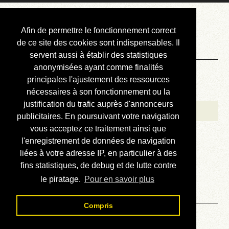
Courbis, « LE »
Afin de permettre le fonctionnement correct
Blog Officiel
de ce site des cookies sont indispensables. Il
servent aussi à établir des statistiques
anonymisées ayant comme finalités
Bienvenue
principales l'ajustement des ressources
Réalisations
nécessaires à son fonctionnement ou la
justification du trafic auprès d'annonceurs
Divers (et d’été)
publicitaires. En poursuivant votre navigation
vous acceptez ce traitement ainsi que
Annonces
l'enregistrement de données de navigation
Liens externes
liées à votre adresse IP, en particulier à des
fins statistiques, de debug et de lutte contre
Téléchargement
le piratage.
Pour en savoir plus
Contact
Compris
Solution du sudoku No 456