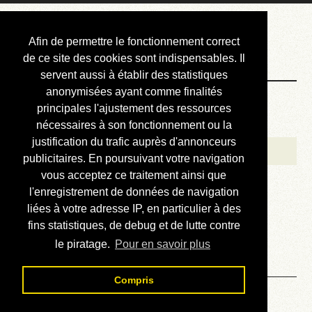
Courbis, « LE »
Afin de permettre le fonctionnement correct
Blog Officiel
de ce site des cookies sont indispensables. Il
servent aussi à établir des statistiques
anonymisées ayant comme finalités
Bienvenue
principales l'ajustement des ressources
Réalisations
nécessaires à son fonctionnement ou la
justification du trafic auprès d'annonceurs
Divers (et d’été)
publicitaires. En poursuivant votre navigation
vous acceptez ce traitement ainsi que
Annonces
l'enregistrement de données de navigation
Liens externes
liées à votre adresse IP, en particulier à des
fins statistiques, de debug et de lutte contre
Téléchargement
le piratage.
Pour en savoir plus
Contact
Compris
Solution du sudoku No 47