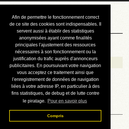
Courbis, « LE »
Afin de permettre le fonctionnement correct
Blog Officiel
de ce site des cookies sont indispensables. Il
servent aussi à établir des statistiques
anonymisées ayant comme finalités
Bienvenue
principales l'ajustement des ressources
Réalisations
nécessaires à son fonctionnement ou la
justification du trafic auprès d'annonceurs
Divers (et d’été)
publicitaires. En poursuivant votre navigation
vous acceptez ce traitement ainsi que
Annonces
l'enregistrement de données de navigation
Liens externes
liées à votre adresse IP, en particulier à des
fins statistiques, de debug et de lutte contre
Téléchargement
le piratage.
Pour en savoir plus
Contact
Compris
Solution du sudoku No 473