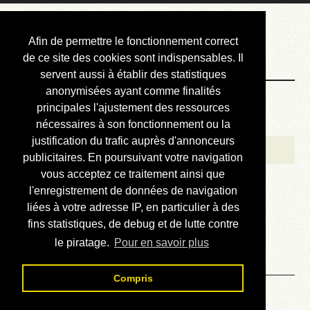
Courbis, « LE »
Afin de permettre le fonctionnement correct
Blog Officiel
de ce site des cookies sont indispensables. Il
servent aussi à établir des statistiques
anonymisées ayant comme finalités
Bienvenue
principales l'ajustement des ressources
Réalisations
nécessaires à son fonctionnement ou la
justification du trafic auprès d'annonceurs
Divers (et d’été)
publicitaires. En poursuivant votre navigation
vous acceptez ce traitement ainsi que
Annonces
l'enregistrement de données de navigation
Liens externes
liées à votre adresse IP, en particulier à des
fins statistiques, de debug et de lutte contre
Téléchargement
le piratage.
Pour en savoir plus
Contact
Compris
Solution du sudoku No 476