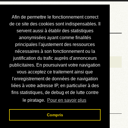
Courbis, « LE »
Afin de permettre le fonctionnement correct
Blog Officiel
de ce site des cookies sont indispensables. Il
servent aussi à établir des statistiques
anonymisées ayant comme finalités
Bienvenue
principales l'ajustement des ressources
Réalisations
nécessaires à son fonctionnement ou la
justification du trafic auprès d'annonceurs
Divers (et d’été)
publicitaires. En poursuivant votre navigation
vous acceptez ce traitement ainsi que
Annonces
l'enregistrement de données de navigation
Liens externes
liées à votre adresse IP, en particulier à des
fins statistiques, de debug et de lutte contre
Téléchargement
le piratage.
Pour en savoir plus
Contact
Compris
Solution du sudoku No 479