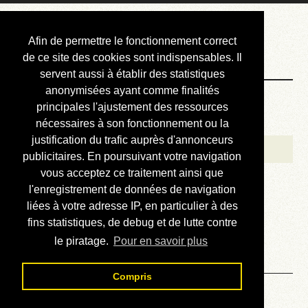
Courbis, « LE »
Afin de permettre le fonctionnement correct
Blog Officiel
de ce site des cookies sont indispensables. Il
servent aussi à établir des statistiques
anonymisées ayant comme finalités
Bienvenue
principales l'ajustement des ressources
Réalisations
nécessaires à son fonctionnement ou la
justification du trafic auprès d'annonceurs
Divers (et d’été)
publicitaires. En poursuivant votre navigation
vous acceptez ce traitement ainsi que
Annonces
l'enregistrement de données de navigation
Liens externes
liées à votre adresse IP, en particulier à des
fins statistiques, de debug et de lutte contre
Téléchargement
le piratage.
Pour en savoir plus
Contact
Compris
Solution du sudoku No 49