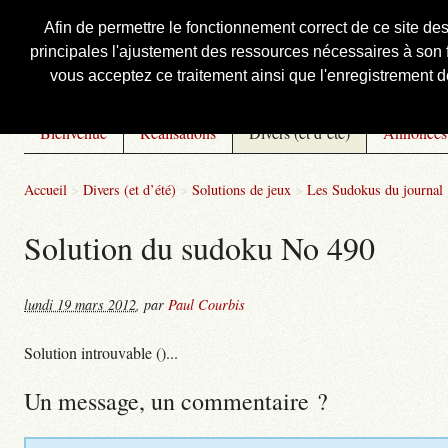
Afin de permettre le fonctionnement correct de ce site de
principales l'ajustement des ressources nécessaires à son f
Courbis, « LE » Blog Officiel
vous acceptez ce traitement ainsi que l'enregistrement de
Bienvenue
Réalisations
Divers (et d’été)
Annonces
Accueil
>
Divers (et d’été)
>
Solutions de jeux
>
Les Sudokus du journal
Solution du sudoku No 490
lundi 19 mars 2012
,
par
Paul Courbis
Solution introuvable ()...
Un message, un commentaire ?