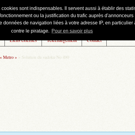
s cookies sont indispensables. Il servent aussi à établir des st
onctionnement ou la justification du trafic auprès d'annonceurs 
 données de navigation liées à votre adresse IP, en particulier à
contre le piratage.
Pour en savoir plus
Liens externes
Téléchargement
Contact
 « Metro »
>
Solution du sudoku No 490