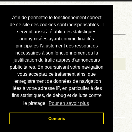
Courbis, « LE »
Afin de permettre le fonctionnement correct
Blog Officiel
de ce site des cookies sont indispensables. Il
servent aussi à établir des statistiques
anonymisées ayant comme finalités
Bienvenue
principales l'ajustement des ressources
Réalisations
nécessaires à son fonctionnement ou la
justification du trafic auprès d'annonceurs
Divers (et d’été)
publicitaires. En poursuivant votre navigation
vous acceptez ce traitement ainsi que
Annonces
l'enregistrement de données de navigation
Liens externes
liées à votre adresse IP, en particulier à des
fins statistiques, de debug et de lutte contre
Téléchargement
le piratage.
Pour en savoir plus
Contact
Compris
Solution du sudoku No 497