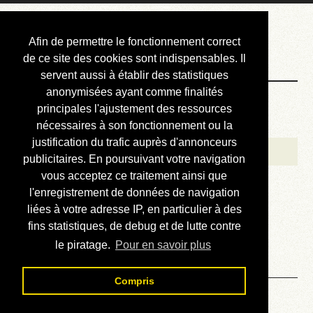
Courbis, « LE »
Afin de permettre le fonctionnement correct
Blog Officiel
de ce site des cookies sont indispensables. Il
servent aussi à établir des statistiques
anonymisées ayant comme finalités
Bienvenue
principales l'ajustement des ressources
Réalisations
nécessaires à son fonctionnement ou la
justification du trafic auprès d'annonceurs
Divers (et d’été)
publicitaires. En poursuivant votre navigation
vous acceptez ce traitement ainsi que
Annonces
l'enregistrement de données de navigation
Liens externes
liées à votre adresse IP, en particulier à des
fins statistiques, de debug et de lutte contre
Téléchargement
le piratage.
Pour en savoir plus
Contact
Compris
Solution du sudoku No 499