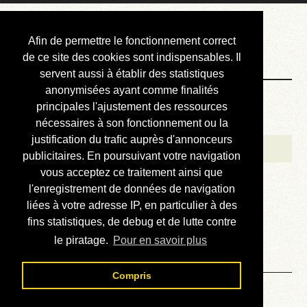
Courbis, « LE »
Afin de permettre le fonctionnement correct
Blog Officiel
de ce site des cookies sont indispensables. Il
servent aussi à établir des statistiques
anonymisées ayant comme finalités
Bienvenue
principales l'ajustement des ressources
Réalisations
nécessaires à son fonctionnement ou la
justification du trafic auprès d'annonceurs
Divers (et d’été)
publicitaires. En poursuivant votre navigation
vous acceptez ce traitement ainsi que
Annonces
l'enregistrement de données de navigation
Liens externes
liées à votre adresse IP, en particulier à des
fins statistiques, de debug et de lutte contre
Téléchargement
le piratage.
Pour en savoir plus
Contact
Compris
Solution du sudoku No 500