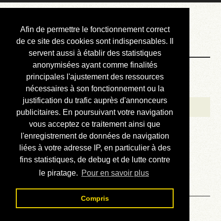
Courbis, « LE »
Afin de permettre le fonctionnement correct
Blog Officiel
de ce site des cookies sont indispensables. Il
servent aussi à établir des statistiques
anonymisées ayant comme finalités
Bienvenue
principales l'ajustement des ressources
Réalisations
nécessaires à son fonctionnement ou la
justification du trafic auprès d'annonceurs
Divers (et d’été)
publicitaires. En poursuivant votre navigation
vous acceptez ce traitement ainsi que
Annonces
l'enregistrement de données de navigation
Liens externes
liées à votre adresse IP, en particulier à des
fins statistiques, de debug et de lutte contre
Téléchargement
le piratage.
Pour en savoir plus
Contact
Compris
Solution du sudoku No 518