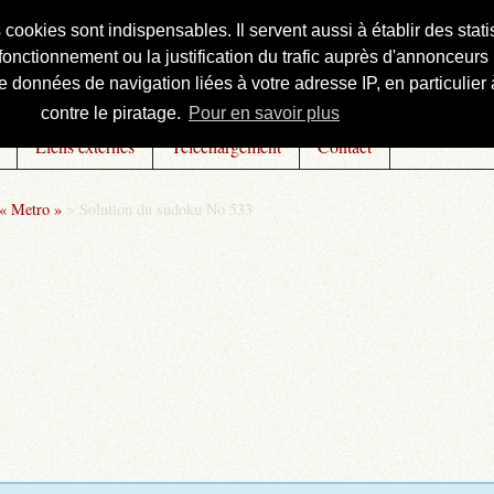
s cookies sont indispensables. Il servent aussi à établir des st
onctionnement ou la justification du trafic auprès d'annonceurs 
 données de navigation liées à votre adresse IP, en particulier à
contre le piratage.
Pour en savoir plus
Liens externes
Téléchargement
Contact
 « Metro »
>
Solution du sudoku No 533