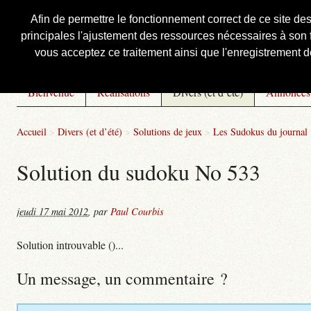
Afin de permettre le fonctionnement correct de ce site de
principales l'ajustement des ressources nécessaires à son f
Courbis, « LE » Blog Officiel
vous acceptez ce traitement ainsi que l'enregistrement de
Bienvenue
Réalisations
Divers (et d’été)
Annonces
Accueil
>
Divers (et d’été)
>
Solutions de jeux
>
Les Sudokus du journal
Solution du sudoku No 533
jeudi 17 mai 2012
,
par
Paul Courbis
Solution introuvable ()...
Un message, un commentaire ?