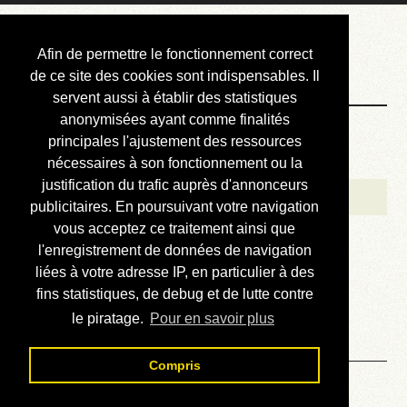
Courbis, « LE »
Afin de permettre le fonctionnement correct
Blog Officiel
de ce site des cookies sont indispensables. Il
servent aussi à établir des statistiques
anonymisées ayant comme finalités
Bienvenue
principales l'ajustement des ressources
Réalisations
nécessaires à son fonctionnement ou la
justification du trafic auprès d'annonceurs
Divers (et d’été)
publicitaires. En poursuivant votre navigation
vous acceptez ce traitement ainsi que
Annonces
l'enregistrement de données de navigation
Liens externes
liées à votre adresse IP, en particulier à des
fins statistiques, de debug et de lutte contre
Téléchargement
le piratage.
Pour en savoir plus
Contact
Compris
Solution du sudoku No 534