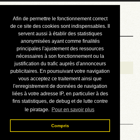
Courbis, « LE »
Afin de permettre le fonctionnement correct
Blog Officiel
de ce site des cookies sont indispensables. Il
servent aussi à établir des statistiques
anonymisées ayant comme finalités
Bienvenue
principales l'ajustement des ressources
Réalisations
nécessaires à son fonctionnement ou la
justification du trafic auprès d'annonceurs
Divers (et d’été)
publicitaires. En poursuivant votre navigation
vous acceptez ce traitement ainsi que
Annonces
l'enregistrement de données de navigation
Liens externes
liées à votre adresse IP, en particulier à des
fins statistiques, de debug et de lutte contre
Téléchargement
le piratage.
Pour en savoir plus
Contact
Compris
Solution du sudoku No 536