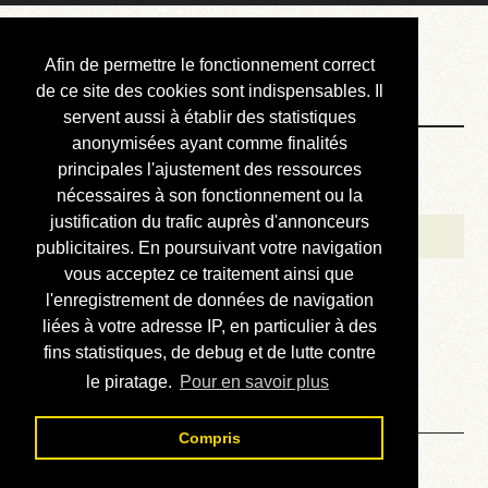
Courbis, « LE »
Afin de permettre le fonctionnement correct
Blog Officiel
de ce site des cookies sont indispensables. Il
servent aussi à établir des statistiques
anonymisées ayant comme finalités
Bienvenue
principales l'ajustement des ressources
Réalisations
nécessaires à son fonctionnement ou la
justification du trafic auprès d'annonceurs
Divers (et d’été)
publicitaires. En poursuivant votre navigation
vous acceptez ce traitement ainsi que
Annonces
l'enregistrement de données de navigation
Liens externes
liées à votre adresse IP, en particulier à des
fins statistiques, de debug et de lutte contre
Téléchargement
le piratage.
Pour en savoir plus
Contact
Compris
Solution du sudoku No 538