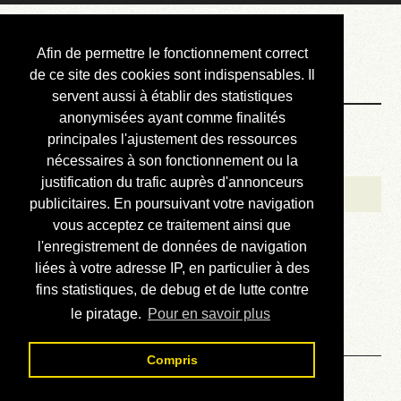
Courbis, « LE »
Afin de permettre le fonctionnement correct
Blog Officiel
de ce site des cookies sont indispensables. Il
servent aussi à établir des statistiques
anonymisées ayant comme finalités
Bienvenue
principales l'ajustement des ressources
Réalisations
nécessaires à son fonctionnement ou la
justification du trafic auprès d'annonceurs
Divers (et d’été)
publicitaires. En poursuivant votre navigation
vous acceptez ce traitement ainsi que
Annonces
l'enregistrement de données de navigation
Liens externes
liées à votre adresse IP, en particulier à des
fins statistiques, de debug et de lutte contre
Téléchargement
le piratage.
Pour en savoir plus
Contact
Compris
Solution du sudoku No 539