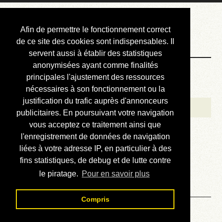
Courbis, « LE »
Afin de permettre le fonctionnement correct
Blog Officiel
de ce site des cookies sont indispensables. Il
servent aussi à établir des statistiques
anonymisées ayant comme finalités
Bienvenue
principales l'ajustement des ressources
Réalisations
nécessaires à son fonctionnement ou la
justification du trafic auprès d'annonceurs
Divers (et d’été)
publicitaires. En poursuivant votre navigation
vous acceptez ce traitement ainsi que
Annonces
l'enregistrement de données de navigation
Liens externes
liées à votre adresse IP, en particulier à des
fins statistiques, de debug et de lutte contre
Téléchargement
le piratage.
Pour en savoir plus
Contact
Compris
Solution du sudoku No 542