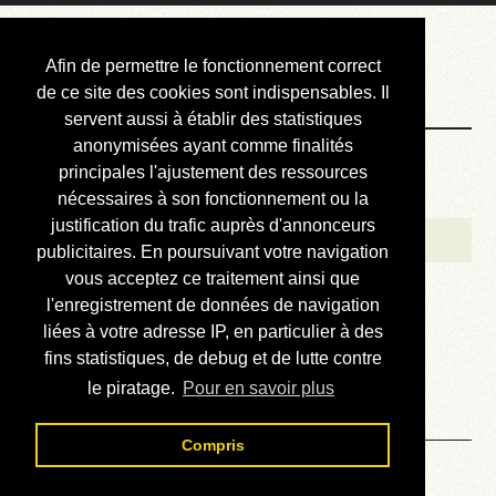
Courbis, « LE »
Afin de permettre le fonctionnement correct
Blog Officiel
de ce site des cookies sont indispensables. Il
servent aussi à établir des statistiques
anonymisées ayant comme finalités
Bienvenue
principales l'ajustement des ressources
Réalisations
nécessaires à son fonctionnement ou la
justification du trafic auprès d'annonceurs
Divers (et d’été)
publicitaires. En poursuivant votre navigation
vous acceptez ce traitement ainsi que
Annonces
l'enregistrement de données de navigation
Liens externes
liées à votre adresse IP, en particulier à des
fins statistiques, de debug et de lutte contre
Téléchargement
le piratage.
Pour en savoir plus
Contact
Compris
Solution du sudoku No 549