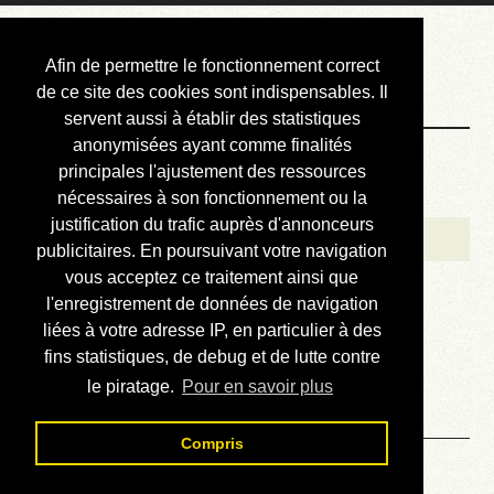
Courbis, « LE »
Afin de permettre le fonctionnement correct
Blog Officiel
de ce site des cookies sont indispensables. Il
servent aussi à établir des statistiques
anonymisées ayant comme finalités
Bienvenue
principales l'ajustement des ressources
Réalisations
nécessaires à son fonctionnement ou la
justification du trafic auprès d'annonceurs
Divers (et d’été)
publicitaires. En poursuivant votre navigation
vous acceptez ce traitement ainsi que
Annonces
l'enregistrement de données de navigation
Liens externes
liées à votre adresse IP, en particulier à des
fins statistiques, de debug et de lutte contre
Téléchargement
le piratage.
Pour en savoir plus
Contact
Compris
Solution du sudoku No 554