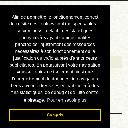
Courbis, « LE »
Afin de permettre le fonctionnement correct
Blog Officiel
de ce site des cookies sont indispensables. Il
servent aussi à établir des statistiques
anonymisées ayant comme finalités
Bienvenue
principales l'ajustement des ressources
Réalisations
nécessaires à son fonctionnement ou la
justification du trafic auprès d'annonceurs
Divers (et d’été)
publicitaires. En poursuivant votre navigation
vous acceptez ce traitement ainsi que
Annonces
l'enregistrement de données de navigation
Liens externes
liées à votre adresse IP, en particulier à des
fins statistiques, de debug et de lutte contre
Téléchargement
le piratage.
Pour en savoir plus
Contact
Compris
Solution du sudoku No 564