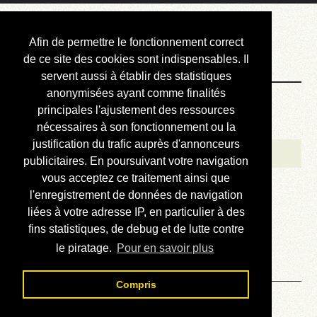
Courbis, « LE »
Afin de permettre le fonctionnement correct
Blog Officiel
de ce site des cookies sont indispensables. Il
servent aussi à établir des statistiques
anonymisées ayant comme finalités
Bienvenue
principales l'ajustement des ressources
Réalisations
nécessaires à son fonctionnement ou la
justification du trafic auprès d'annonceurs
Divers (et d’été)
publicitaires. En poursuivant votre navigation
vous acceptez ce traitement ainsi que
Annonces
l'enregistrement de données de navigation
Liens externes
liées à votre adresse IP, en particulier à des
fins statistiques, de debug et de lutte contre
Téléchargement
le piratage.
Pour en savoir plus
Contact
Compris
Solution du sudoku No 575