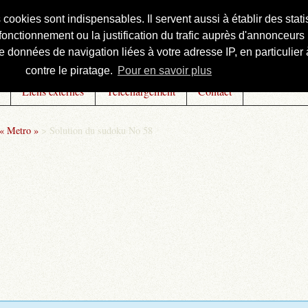
s cookies sont indispensables. Il servent aussi à établir des st
onctionnement ou la justification du trafic auprès d'annonceurs 
 données de navigation liées à votre adresse IP, en particulier à
contre le piratage.
Pour en savoir plus
Liens externes
Téléchargement
Contact
 « Metro »
>
Solution du sudoku No 58