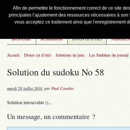
Afin de permettre le fonctionnement correct de ce site de
principales l'ajustement des ressources nécessaires à son f
Courbis, « LE » Blog Officiel
vous acceptez ce traitement ainsi que l'enregistrement de
Bienvenue
Réalisations
Divers (et d’été)
Annonces
Accueil
>
Divers (et d’été)
>
Solutions de jeux
>
Les Sudokus du journal
Solution du sudoku No 58
mardi 20 juillet 2010
,
par
Paul Courbis
Solution introuvable ()...
Un message, un commentaire ?