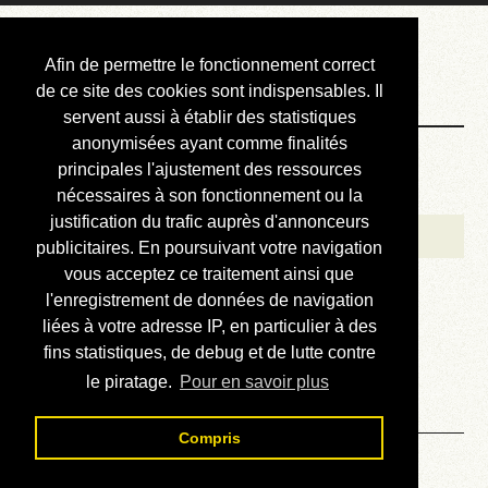
Courbis, « LE »
Afin de permettre le fonctionnement correct
Blog Officiel
de ce site des cookies sont indispensables. Il
servent aussi à établir des statistiques
anonymisées ayant comme finalités
Bienvenue
principales l'ajustement des ressources
Réalisations
nécessaires à son fonctionnement ou la
justification du trafic auprès d'annonceurs
Divers (et d’été)
publicitaires. En poursuivant votre navigation
vous acceptez ce traitement ainsi que
Annonces
l'enregistrement de données de navigation
Liens externes
liées à votre adresse IP, en particulier à des
fins statistiques, de debug et de lutte contre
Téléchargement
le piratage.
Pour en savoir plus
Contact
Compris
Solution du sudoku No 588