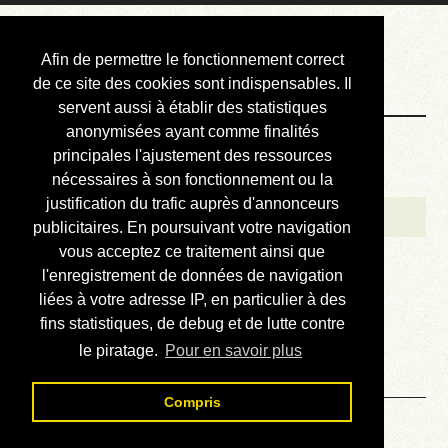
Courbis, « LE »
Afin de permettre le fonctionnement correct
Blog Officiel
de ce site des cookies sont indispensables. Il
servent aussi à établir des statistiques
anonymisées ayant comme finalités
Bienvenue
principales l'ajustement des ressources
Réalisations
nécessaires à son fonctionnement ou la
justification du trafic auprès d'annonceurs
Divers (et d’été)
publicitaires. En poursuivant votre navigation
vous acceptez ce traitement ainsi que
Annonces
l'enregistrement de données de navigation
Liens externes
liées à votre adresse IP, en particulier à des
fins statistiques, de debug et de lutte contre
Téléchargement
le piratage.
Pour en savoir plus
Contact
Compris
Solution du sudoku No 59