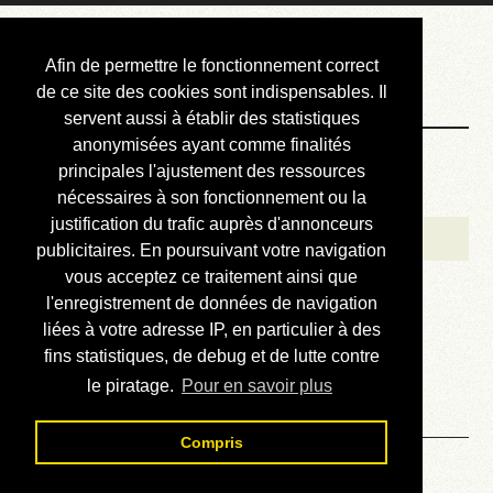
Courbis, « LE »
Afin de permettre le fonctionnement correct
Blog Officiel
de ce site des cookies sont indispensables. Il
servent aussi à établir des statistiques
anonymisées ayant comme finalités
Bienvenue
principales l'ajustement des ressources
Réalisations
nécessaires à son fonctionnement ou la
justification du trafic auprès d'annonceurs
Divers (et d’été)
publicitaires. En poursuivant votre navigation
vous acceptez ce traitement ainsi que
Annonces
l'enregistrement de données de navigation
Liens externes
liées à votre adresse IP, en particulier à des
fins statistiques, de debug et de lutte contre
Téléchargement
le piratage.
Pour en savoir plus
Contact
Compris
Solution du sudoku No 592