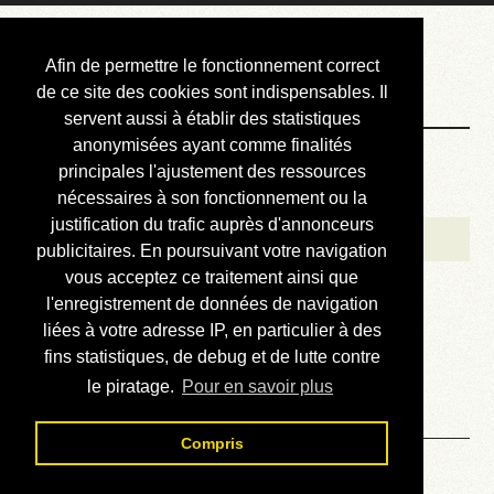
Courbis, « LE »
Afin de permettre le fonctionnement correct
Blog Officiel
de ce site des cookies sont indispensables. Il
servent aussi à établir des statistiques
anonymisées ayant comme finalités
Bienvenue
principales l'ajustement des ressources
Réalisations
nécessaires à son fonctionnement ou la
justification du trafic auprès d'annonceurs
Divers (et d’été)
publicitaires. En poursuivant votre navigation
vous acceptez ce traitement ainsi que
Annonces
l'enregistrement de données de navigation
Liens externes
liées à votre adresse IP, en particulier à des
fins statistiques, de debug et de lutte contre
Téléchargement
le piratage.
Pour en savoir plus
Contact
Compris
Solution du sudoku No 597