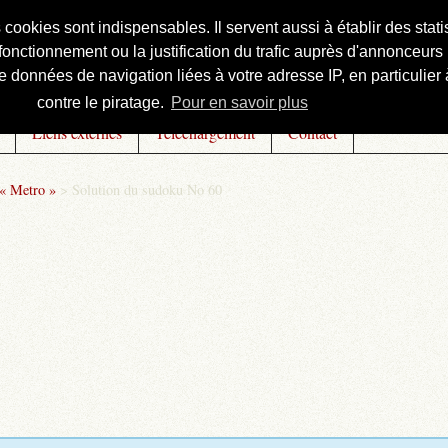
s cookies sont indispensables. Il servent aussi à établir des st
onctionnement ou la justification du trafic auprès d'annonceurs 
 données de navigation liées à votre adresse IP, en particulier à
contre le piratage.
Pour en savoir plus
Liens externes
Téléchargement
Contact
 « Metro »
>
Solution du sudoku No 60