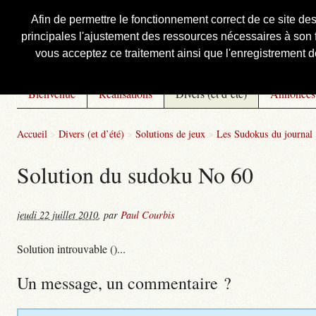
Afin de permettre le fonctionnement correct de ce site de
principales l'ajustement des ressources nécessaires à son f
Courbis, « LE » Blog Officiel
vous acceptez ce traitement ainsi que l'enregistrement de
Bienvenue
Réalisations
Divers (et d’été)
Annonces
Accueil
>
Divers (et d’été)
>
Solutions de jeux
>
Les Sudokus du journal
Solution du sudoku No 60
jeudi 22 juillet 2010
,
par
Paul Courbis
Solution introuvable ()...
Un message, un commentaire ?