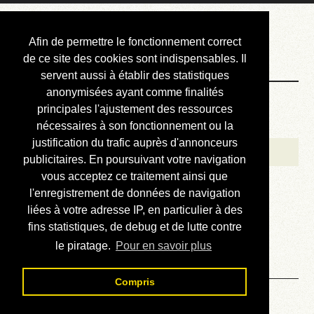
Courbis, « LE »
Afin de permettre le fonctionnement correct
Blog Officiel
de ce site des cookies sont indispensables. Il
servent aussi à établir des statistiques
anonymisées ayant comme finalités
Bienvenue
principales l'ajustement des ressources
Réalisations
nécessaires à son fonctionnement ou la
justification du trafic auprès d'annonceurs
Divers (et d’été)
publicitaires. En poursuivant votre navigation
vous acceptez ce traitement ainsi que
Annonces
l'enregistrement de données de navigation
Liens externes
liées à votre adresse IP, en particulier à des
fins statistiques, de debug et de lutte contre
Téléchargement
le piratage.
Pour en savoir plus
Contact
Compris
Solution du sudoku No 604