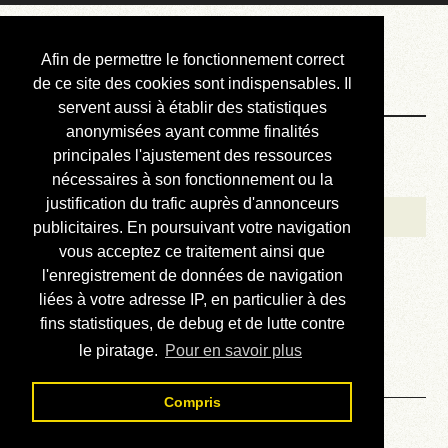
Courbis, « LE »
Afin de permettre le fonctionnement correct
Blog Officiel
de ce site des cookies sont indispensables. Il
servent aussi à établir des statistiques
anonymisées ayant comme finalités
Bienvenue
principales l'ajustement des ressources
Réalisations
nécessaires à son fonctionnement ou la
justification du trafic auprès d'annonceurs
Divers (et d’été)
publicitaires. En poursuivant votre navigation
vous acceptez ce traitement ainsi que
Annonces
l'enregistrement de données de navigation
Liens externes
liées à votre adresse IP, en particulier à des
fins statistiques, de debug et de lutte contre
Téléchargement
le piratage.
Pour en savoir plus
Contact
Compris
Solution du sudoku No 606