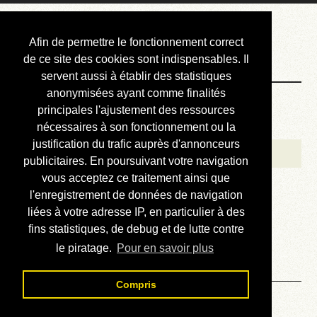
Courbis, « LE »
Afin de permettre le fonctionnement correct
Blog Officiel
de ce site des cookies sont indispensables. Il
servent aussi à établir des statistiques
anonymisées ayant comme finalités
Bienvenue
principales l'ajustement des ressources
Réalisations
nécessaires à son fonctionnement ou la
justification du trafic auprès d'annonceurs
Divers (et d’été)
publicitaires. En poursuivant votre navigation
vous acceptez ce traitement ainsi que
Annonces
l'enregistrement de données de navigation
Liens externes
liées à votre adresse IP, en particulier à des
fins statistiques, de debug et de lutte contre
Téléchargement
le piratage.
Pour en savoir plus
Contact
Compris
Solution du sudoku No 610