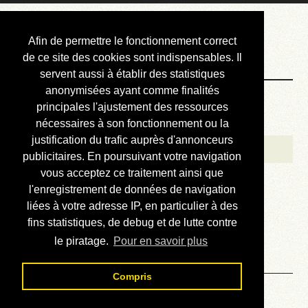
Courbis, « LE »
Afin de permettre le fonctionnement correct
Blog Officiel
de ce site des cookies sont indispensables. Il
servent aussi à établir des statistiques
anonymisées ayant comme finalités
Bienvenue
principales l'ajustement des ressources
Réalisations
nécessaires à son fonctionnement ou la
justification du trafic auprès d'annonceurs
Divers (et d’été)
publicitaires. En poursuivant votre navigation
vous acceptez ce traitement ainsi que
Annonces
l'enregistrement de données de navigation
Liens externes
liées à votre adresse IP, en particulier à des
fins statistiques, de debug et de lutte contre
Téléchargement
le piratage.
Pour en savoir plus
Contact
Compris
Solution du sudoku No 612