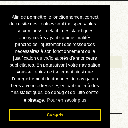
Courbis, « LE »
Afin de permettre le fonctionnement correct
Blog Officiel
de ce site des cookies sont indispensables. Il
servent aussi à établir des statistiques
anonymisées ayant comme finalités
Bienvenue
principales l'ajustement des ressources
Réalisations
nécessaires à son fonctionnement ou la
justification du trafic auprès d'annonceurs
Divers (et d’été)
publicitaires. En poursuivant votre navigation
vous acceptez ce traitement ainsi que
Annonces
l'enregistrement de données de navigation
Liens externes
liées à votre adresse IP, en particulier à des
fins statistiques, de debug et de lutte contre
Téléchargement
le piratage.
Pour en savoir plus
Contact
Compris
Solution du sudoku No 614