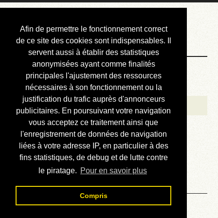
Courbis, « LE »
Afin de permettre le fonctionnement correct
Blog Officiel
de ce site des cookies sont indispensables. Il
servent aussi à établir des statistiques
anonymisées ayant comme finalités
Bienvenue
principales l'ajustement des ressources
Réalisations
nécessaires à son fonctionnement ou la
justification du trafic auprès d'annonceurs
Divers (et d’été)
publicitaires. En poursuivant votre navigation
vous acceptez ce traitement ainsi que
Annonces
l'enregistrement de données de navigation
Liens externes
liées à votre adresse IP, en particulier à des
fins statistiques, de debug et de lutte contre
Téléchargement
le piratage.
Pour en savoir plus
Contact
Compris
Solution du sudoku No 619