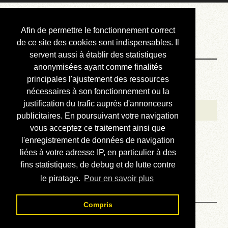
Courbis, « LE »
Afin de permettre le fonctionnement correct
Blog Officiel
de ce site des cookies sont indispensables. Il
servent aussi à établir des statistiques
anonymisées ayant comme finalités
Bienvenue
principales l'ajustement des ressources
Réalisations
nécessaires à son fonctionnement ou la
justification du trafic auprès d'annonceurs
Divers (et d’été)
publicitaires. En poursuivant votre navigation
vous acceptez ce traitement ainsi que
Annonces
l'enregistrement de données de navigation
Liens externes
liées à votre adresse IP, en particulier à des
fins statistiques, de debug et de lutte contre
Téléchargement
le piratage.
Pour en savoir plus
Contact
Compris
Solution du sudoku No 633