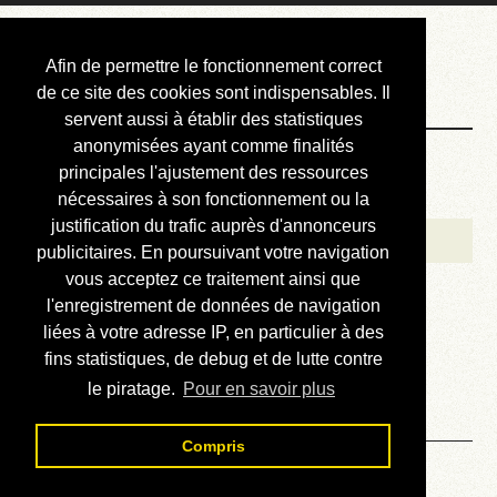
Courbis, « LE »
Afin de permettre le fonctionnement correct
Blog Officiel
de ce site des cookies sont indispensables. Il
servent aussi à établir des statistiques
anonymisées ayant comme finalités
Bienvenue
principales l'ajustement des ressources
Réalisations
nécessaires à son fonctionnement ou la
justification du trafic auprès d'annonceurs
Divers (et d’été)
publicitaires. En poursuivant votre navigation
vous acceptez ce traitement ainsi que
Annonces
l'enregistrement de données de navigation
Liens externes
liées à votre adresse IP, en particulier à des
fins statistiques, de debug et de lutte contre
Téléchargement
le piratage.
Pour en savoir plus
Contact
Compris
Solution du sudoku No 641