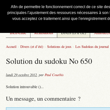
Afin de permettre le fonctionnement correct de ce site de
principales l'ajustement des ressources nécessaires à son f
Courbis, « LE » Blog Officiel
vous acceptez ce traitement ainsi que l'enregistrement de
Bienvenue
Réalisations
Divers (et d’été)
Annonces
Accueil
>
Divers (et d’été)
>
Solutions de jeux
>
Les Sudokus du journal
Solution du sudoku No 650
lundi 29 octobre 2012
,
par
Paul Courbis
Solution introuvable ()...
Un message, un commentaire ?