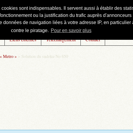
s cookies sont indispensables. Il servent aussi à établir des st
onctionnement ou la justification du trafic auprès d'annonceurs 
 données de navigation liées à votre adresse IP, en particulier à
contre le piratage.
Pour en savoir plus
Liens externes
Téléchargement
Contact
 « Metro »
>
Solution du sudoku No 650