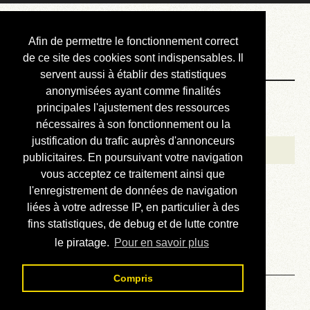
Courbis, « LE »
Afin de permettre le fonctionnement correct
Blog Officiel
de ce site des cookies sont indispensables. Il
servent aussi à établir des statistiques
anonymisées ayant comme finalités
Bienvenue
principales l'ajustement des ressources
Réalisations
nécessaires à son fonctionnement ou la
justification du trafic auprès d'annonceurs
Divers (et d’été)
publicitaires. En poursuivant votre navigation
vous acceptez ce traitement ainsi que
Annonces
l'enregistrement de données de navigation
Liens externes
liées à votre adresse IP, en particulier à des
fins statistiques, de debug et de lutte contre
Téléchargement
le piratage.
Pour en savoir plus
Contact
Compris
Solution du sudoku No 664