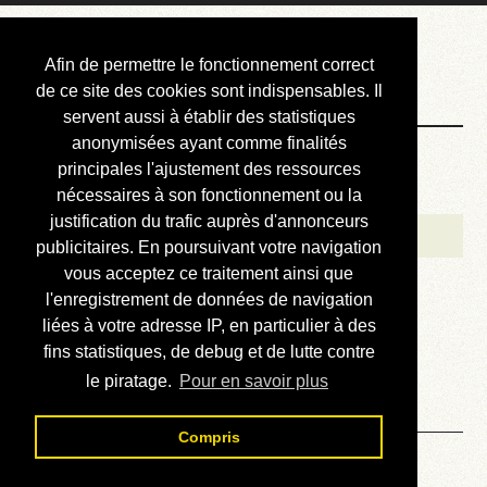
Courbis, « LE »
Afin de permettre le fonctionnement correct
Blog Officiel
de ce site des cookies sont indispensables. Il
servent aussi à établir des statistiques
anonymisées ayant comme finalités
Bienvenue
principales l'ajustement des ressources
Réalisations
nécessaires à son fonctionnement ou la
justification du trafic auprès d'annonceurs
Divers (et d’été)
publicitaires. En poursuivant votre navigation
vous acceptez ce traitement ainsi que
Annonces
l'enregistrement de données de navigation
Liens externes
liées à votre adresse IP, en particulier à des
fins statistiques, de debug et de lutte contre
Téléchargement
le piratage.
Pour en savoir plus
Contact
Compris
Solution du sudoku No 680