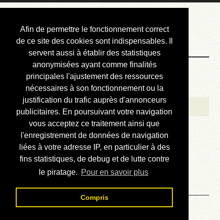
Courbis, « LE »
Afin de permettre le fonctionnement correct
Blog Officiel
de ce site des cookies sont indispensables. Il
servent aussi à établir des statistiques
anonymisées ayant comme finalités
Bienvenue
principales l'ajustement des ressources
Réalisations
nécessaires à son fonctionnement ou la
justification du trafic auprès d'annonceurs
Divers (et d’été)
publicitaires. En poursuivant votre navigation
vous acceptez ce traitement ainsi que
Annonces
l'enregistrement de données de navigation
Liens externes
liées à votre adresse IP, en particulier à des
fins statistiques, de debug et de lutte contre
Téléchargement
le piratage.
Pour en savoir plus
Contact
Compris
Solution du sudoku No 691