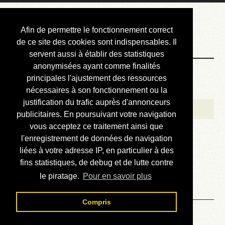
Courbis, « LE »
Afin de permettre le fonctionnement correct
Blog Officiel
de ce site des cookies sont indispensables. Il
servent aussi à établir des statistiques
anonymisées ayant comme finalités
Bienvenue
principales l'ajustement des ressources
Réalisations
nécessaires à son fonctionnement ou la
justification du trafic auprès d'annonceurs
Divers (et d’été)
publicitaires. En poursuivant votre navigation
vous acceptez ce traitement ainsi que
Annonces
l'enregistrement de données de navigation
Liens externes
liées à votre adresse IP, en particulier à des
fins statistiques, de debug et de lutte contre
Téléchargement
le piratage.
Pour en savoir plus
Contact
Compris
Solution du sudoku No 698