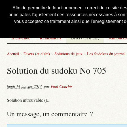
Afin de permettre le fonctionnement correct de ce site de
principales l'ajustement des ressources nécessaires à son f
Courbis, « LE » Blog Officiel
vous acceptez ce traitement ainsi que l'enregistrement de
Bienvenue
Réalisations
Divers (et d’été)
Annonces
Accueil
>
Divers (et d’été)
>
Solutions de jeux
>
Les Sudokus du journal
Solution du sudoku No 705
lundi 14 janvier 2013
,
par
Paul Courbis
Solution introuvable ()...
Un message, un commentaire ?