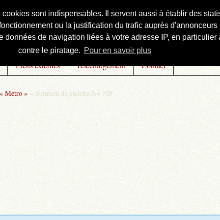
s cookies sont indispensables. Il servent aussi à établir des st
onctionnement ou la justification du trafic auprès d'annonceurs 
 données de navigation liées à votre adresse IP, en particulier à
contre le piratage.
Pour en savoir plus
Liens externes
Téléchargement
Contact
 « Metro »
>
Solution du sudoku No 705