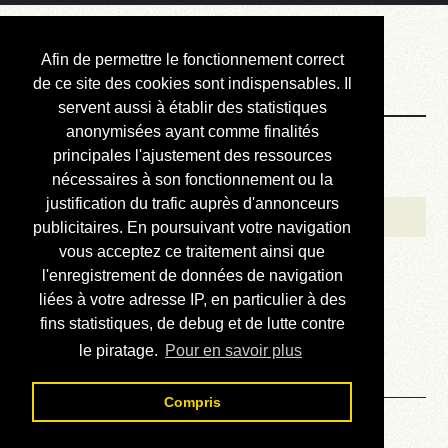
Courbis, « LE »
Afin de permettre le fonctionnement correct
Blog Officiel
de ce site des cookies sont indispensables. Il
servent aussi à établir des statistiques
anonymisées ayant comme finalités
Bienvenue
principales l'ajustement des ressources
Réalisations
nécessaires à son fonctionnement ou la
justification du trafic auprès d'annonceurs
Divers (et d’été)
publicitaires. En poursuivant votre navigation
vous acceptez ce traitement ainsi que
Annonces
l'enregistrement de données de navigation
Liens externes
liées à votre adresse IP, en particulier à des
fins statistiques, de debug et de lutte contre
Téléchargement
le piratage.
Pour en savoir plus
Contact
Compris
Solution du sudoku No 71